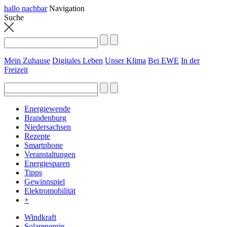
hallo nachbar
Navigation
Suche
Mein Zuhause
Digitales Leben
Unser Klima
Bei EWE
In der
Freizeit
Energiewende
Brandenburg
Niedersachsen
Rezepte
Smartphone
Veranstaltungen
Energiesparen
Tipps
Gewinnspiel
Elektromobilität
+
Windkraft
Solarenergie