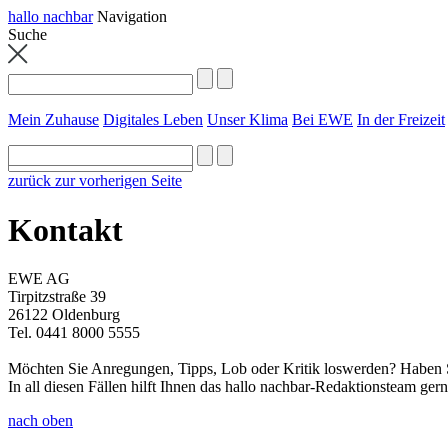
hallo nachbar
Navigation
Suche
Mein Zuhause
Digitales Leben
Unser Klima
Bei EWE
In der Freizeit
zurück zur vorherigen Seite
Kontakt
EWE AG
Tirpitzstraße 39
26122 Oldenburg
Tel. 0441 8000 5555
Möchten Sie Anregungen, Tipps, Lob oder Kritik loswerden? Haben Si
In all diesen Fällen hilft Ihnen das hallo nachbar-Redaktionsteam ger
nach oben