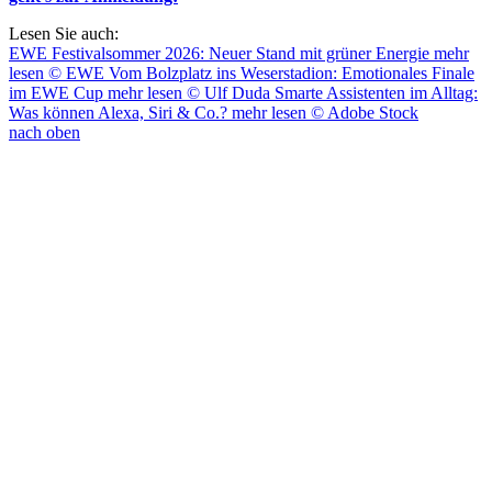
Lesen Sie auch:
EWE Festivalsommer 2026: Neuer Stand mit grüner Energie
mehr
lesen
© EWE
Vom Bolzplatz ins Weserstadion: Emotionales Finale
im EWE Cup
mehr lesen
© Ulf Duda
Smarte Assistenten im Alltag:
Was können Alexa, Siri & Co.?
mehr lesen
© Adobe Stock
nach oben