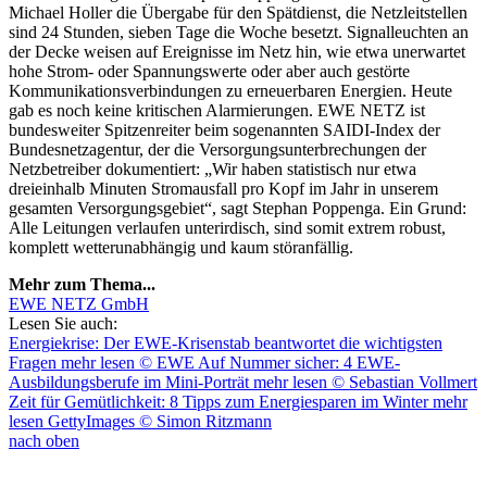
Michael Holler die Übergabe für den Spätdienst, die Netzleitstellen
sind 24 Stunden, sieben Tage die Woche besetzt. Signalleuchten an
der Decke weisen auf Ereignisse im Netz hin, wie etwa unerwartet
hohe Strom- oder Spannungswerte oder aber auch gestörte
Kommunikationsverbindungen zu erneuerbaren Energien. Heute
gab es noch keine kritischen Alarmierungen. EWE NETZ ist
bundesweiter Spitzenreiter beim sogenannten SAIDI-Index der
Bundesnetzagentur, der die Versorgungsunterbrechungen der
Netzbetreiber dokumentiert: „Wir haben statistisch nur etwa
dreieinhalb Minuten Stromausfall pro Kopf im Jahr in unserem
gesamten Versorgungsgebiet“, sagt Stephan Poppenga. Ein Grund:
Alle Leitungen verlaufen unterirdisch, sind somit extrem robust,
komplett wetterunabhängig und kaum störanfällig.
Mehr zum Thema...
EWE NETZ GmbH
Lesen Sie auch:
Energiekrise: Der EWE-Krisenstab beantwortet die wichtigsten
Fragen
mehr lesen
© EWE
Auf Nummer sicher: 4 EWE-
Ausbildungsberufe im Mini-Porträt
mehr lesen
© Sebastian Vollmert
Zeit für Gemütlichkeit: 8 Tipps zum Energiesparen im Winter
mehr
lesen
GettyImages © Simon Ritzmann
nach oben