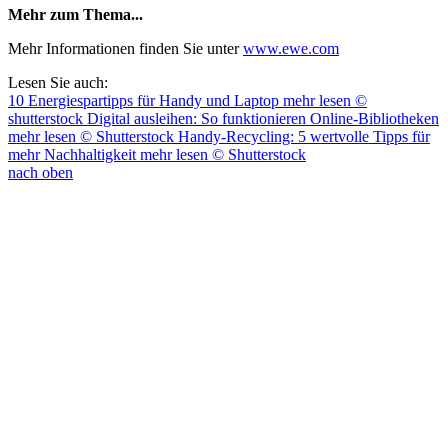
Mehr zum Thema...
Mehr Informationen finden Sie unter
www.ewe.com
Lesen Sie auch:
10 Energiespartipps für Handy und Laptop
mehr lesen
©
shutterstock
Digital ausleihen: So funktionieren Online-Bibliotheken
mehr lesen
© Shutterstock
Handy-Recycling: 5 wertvolle Tipps für
mehr Nachhaltigkeit
mehr lesen
© Shutterstock
nach oben