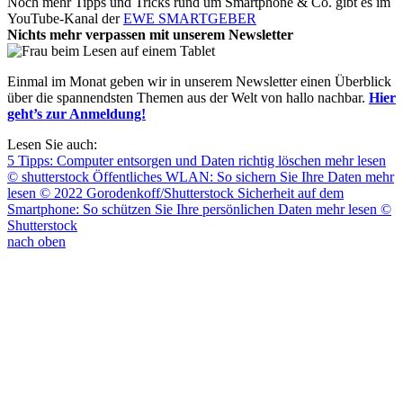
Noch mehr Tipps und Tricks rund um Smartphone & Co. gibt es im
YouTube-Kanal der
EWE SMARTGEBER
Nichts mehr verpassen mit unserem Newsletter
Einmal im Monat geben wir in unserem Newsletter einen Überblick
über die spannendsten Themen aus der Welt von hallo nachbar.
Hier
geht’s zur Anmeldung!
Lesen Sie auch:
5 Tipps: Computer entsorgen und Daten richtig löschen
mehr lesen
© shutterstock
Öffentliches WLAN: So sichern Sie Ihre Daten
mehr
lesen
© 2022 Gorodenkoff/Shutterstock
Sicherheit auf dem
Smartphone: So schützen Sie Ihre persönlichen Daten
mehr lesen
©
Shutterstock
nach oben