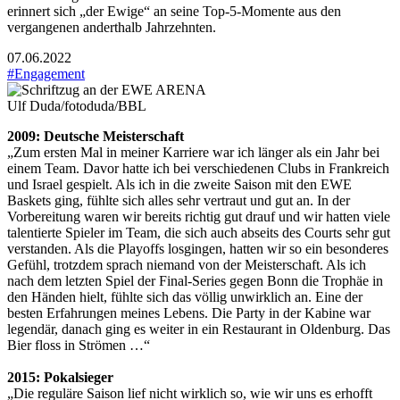
erinnert sich „der Ewige“ an seine Top-5-Momente aus den
vergangenen anderthalb Jahrzehnten.
07.06.2022
#Engagement
Ulf Duda/fotoduda/BBL
2009: Deutsche Meisterschaft
„Zum ersten Mal in meiner Karriere war ich länger als ein Jahr bei
einem Team. Davor hatte ich bei verschiedenen Clubs in Frankreich
und Israel gespielt. Als ich in die zweite Saison mit den EWE
Baskets ging, fühlte sich alles sehr vertraut und gut an. In der
Vorbereitung waren wir bereits richtig gut drauf und wir hatten viele
talentierte Spieler im Team, die sich auch abseits des Courts sehr gut
verstanden. Als die Playoffs losgingen, hatten wir so ein besonderes
Gefühl, trotzdem sprach niemand von der Meisterschaft. Als ich
nach dem letzten Spiel der Final-Series gegen Bonn die Trophäe in
den Händen hielt, fühlte sich das völlig unwirklich an. Eine der
besten Erfahrungen meines Lebens. Die Party in der Kabine war
legendär, danach ging es weiter in ein Restaurant in Oldenburg. Das
Bier floss in Strömen …“
2015: Pokalsieger
„Die reguläre Saison lief nicht wirklich so, wie wir uns es erhofft