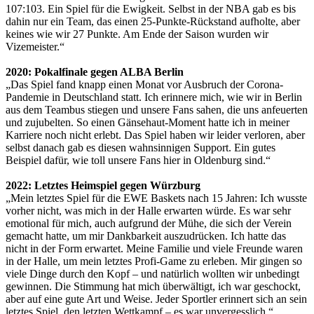
107:103. Ein Spiel für die Ewigkeit. Selbst in der NBA gab es bis
dahin nur ein Team, das einen 25-Punkte-Rückstand aufholte, aber
keines wie wir 27 Punkte. Am Ende der Saison wurden wir
Vizemeister.“
2020: Pokalfinale gegen ALBA Berlin
„Das Spiel fand knapp einen Monat vor Ausbruch der Corona-
Pandemie in Deutschland statt. Ich erinnere mich, wie wir in Berlin
aus dem Teambus stiegen und unsere Fans sahen, die uns anfeuerten
und zujubelten. So einen Gänsehaut-Moment hatte ich in meiner
Karriere noch nicht erlebt. Das Spiel haben wir leider verloren, aber
selbst danach gab es diesen wahnsinnigen Support. Ein gutes
Beispiel dafür, wie toll unsere Fans hier in Oldenburg sind.“
2022: Letztes Heimspiel gegen Würzburg
„Mein letztes Spiel für die EWE Baskets nach 15 Jahren: Ich wusste
vorher nicht, was mich in der Halle erwarten würde. Es war sehr
emotional für mich, auch aufgrund der Mühe, die sich der Verein
gemacht hatte, um mir Dankbarkeit auszudrücken. Ich hatte das
nicht in der Form erwartet. Meine Familie und viele Freunde waren
in der Halle, um mein letztes Profi-Game zu erleben. Mir gingen so
viele Dinge durch den Kopf – und natürlich wollten wir unbedingt
gewinnen. Die Stimmung hat mich überwältigt, ich war geschockt,
aber auf eine gute Art und Weise. Jeder Sportler erinnert sich an sein
letztes Spiel, den letzten Wettkampf – es war unvergesslich.“