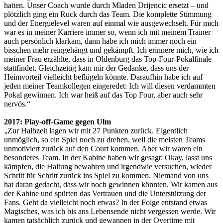
hatten. Unser Coach wurde durch Mladen Drijencic ersetzt – und
plötzlich ging ein Ruck durch das Team. Die komplette Stimmung
und der Energielevel waren auf einmal wie ausgewechselt. Für mich
war es in meiner Karriere immer so, wenn ich mit meinem Trainer
auch persönlich klarkam, dann habe ich mich immer noch ein
bisschen mehr reingehängt und gekämpft. Ich erinnere mich, wie ich
meiner Frau erzählte, dass in Oldenburg das Top-Four-Pokalfinale
stattfindet. Gleichzeitig kam mir der Gedanke, dass uns der
Heimvorteil vielleicht beflügeln könnte. Daraufhin habe ich auf
jeden meiner Teamkollegen eingeredet: Ich will diesen verdammten
Pokal gewinnen. Ich war heiß auf das Top Four, aber auch sehr
nervös.“
2017: Play-off-Game gegen Ulm
„Zur Halbzeit lagen wir mit 27 Punkten zurück. Eigentlich
unmöglich, so ein Spiel noch zu drehen, weil die meisten Teams
unmotiviert zurück auf den Court kommen. Aber wir waren ein
besonderes Team. In der Kabine haben wir gesagt: Okay, lasst uns
kämpfen, die Haltung bewahren und irgendwie versuchen, wieder
Schritt für Schritt zurück ins Spiel zu kommen. Niemand von uns
hat daran gedacht, dass wir noch gewinnen könnten. Wir kamen aus
der Kabine und spürten das Vertrauen und die Unterstützung der
Fans. Geht da vielleicht noch etwas? In der Folge entstand etwas
Magisches, was ich bis ans Lebensende nicht vergessen werde. Wir
kamen tatsächlich zurück und gewannen in der Overtime mit