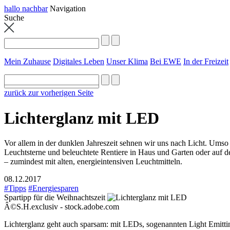
hallo nachbar
Navigation
Suche
Mein Zuhause
Digitales Leben
Unser Klima
Bei EWE
In der Freizeit
zurück zur vorherigen Seite
Lichterglanz mit LED
Vor allem in der dunklen Jahreszeit sehnen wir uns nach Licht. Umso 
Leuchtsterne und beleuchtete Rentiere in Haus und Garten oder auf 
– zumindest mit alten, energieintensiven Leuchtmitteln.
08.12.2017
#Tipps
#Energiesparen
Spartipp für die Weihnachtszeit
Â©S.H.exclusiv - stock.adobe.com
Lichterglanz geht auch sparsam: mit LEDs, sogenannten Light Emitti