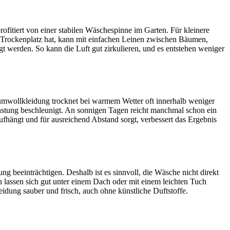
itiert von einer stabilen Wäschespinne im Garten. Für kleinere
n Trockenplatz hat, kann mit einfachen Leinen zwischen Bäumen,
t werden. So kann die Luft gut zirkulieren, und es entstehen weniger
aumwollkleidung trocknet bei warmem Wetter oft innerhalb weniger
dunstung beschleunigt. An sonnigen Tagen reicht manchmal schon ein
ufhängt und für ausreichend Abstand sorgt, verbessert das Ergebnis
beeinträchtigen. Deshalb ist es sinnvoll, die Wäsche nicht direkt
n lassen sich gut unter einem Dach oder mit einem leichten Tuch
eidung sauber und frisch, auch ohne künstliche Duftstoffe.