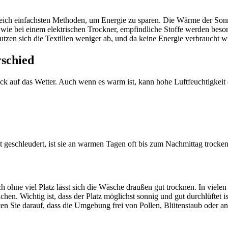
ugleich einfachsten Methoden, um Energie zu sparen. Die Wärme der Son
 wie bei einem elektrischen Trockner, empfindliche Stoffe werden beso
zen sich die Textilien weniger ab, und da keine Energie verbraucht wi
rschied
ck auf das Wetter. Auch wenn es warm ist, kann hohe Luftfeuchtigkeit d
eschleudert, ist sie an warmen Tagen oft bis zum Nachmittag trocken
h ohne viel Platz lässt sich die Wäsche draußen gut trocknen. In viele
ichen. Wichtig ist, dass der Platz möglichst sonnig und gut durchlüftet 
en Sie darauf, dass die Umgebung frei von Pollen, Blütenstaub oder a