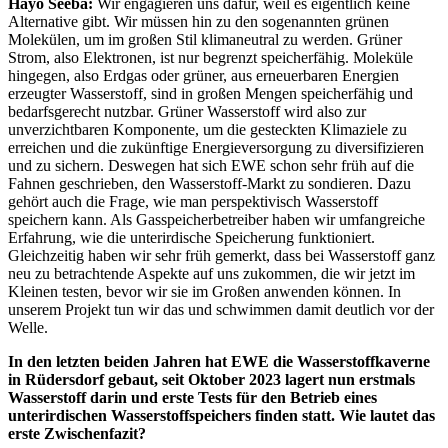
Hayo Seeba:
Wir engagieren uns dafür, weil es eigentlich keine
Alternative gibt. Wir müssen hin zu den sogenannten grünen
Molekülen, um im großen Stil klimaneutral zu werden. Grüner
Strom, also Elektronen, ist nur begrenzt speicherfähig. Moleküle
hingegen, also Erdgas oder grüner, aus erneuerbaren Energien
erzeugter Wasserstoff, sind in großen Mengen speicherfähig und
bedarfsgerecht nutzbar. Grüner Wasserstoff wird also zur
unverzichtbaren Komponente, um die gesteckten Klimaziele zu
erreichen und die zukünftige Energieversorgung zu diversifizieren
und zu sichern. Deswegen hat sich EWE schon sehr früh auf die
Fahnen geschrieben, den Wasserstoff-Markt zu sondieren. Dazu
gehört auch die Frage, wie man perspektivisch Wasserstoff
speichern kann. Als Gasspeicherbetreiber haben wir umfangreiche
Erfahrung, wie die unterirdische Speicherung funktioniert.
Gleichzeitig haben wir sehr früh gemerkt, dass bei Wasserstoff ganz
neu zu betrachtende Aspekte auf uns zukommen, die wir jetzt im
Kleinen testen, bevor wir sie im Großen anwenden können. In
unserem Projekt tun wir das und schwimmen damit deutlich vor der
Welle.
In den letzten beiden Jahren hat EWE die Wasserstoffkaverne
in Rüdersdorf gebaut, seit Oktober 2023 lagert nun erstmals
Wasserstoff darin und erste Tests für den Betrieb eines
unterirdischen Wasserstoffspeichers finden statt. Wie lautet das
erste Zwischenfazit?