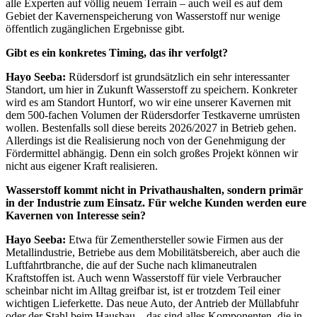
alle Experten auf völlig neuem Terrain – auch weil es auf dem
Gebiet der Kavernenspeicherung von Wasserstoff nur wenige
öffentlich zugänglichen Ergebnisse gibt.
Gibt es ein konkretes Timing, das ihr verfolgt?
Hayo Seeba:
Rüdersdorf ist grundsätzlich ein sehr interessanter
Standort, um hier in Zukunft Wasserstoff zu speichern. Konkreter
wird es am Standort Huntorf, wo wir eine unserer Kavernen mit
dem 500-fachen Volumen der Rüdersdorfer Testkaverne umrüsten
wollen. Bestenfalls soll diese bereits 2026/2027 in Betrieb gehen.
Allerdings ist die Realisierung noch von der Genehmigung der
Fördermittel abhängig. Denn ein solch großes Projekt können wir
nicht aus eigener Kraft realisieren.
Wasserstoff kommt nicht in Privathaushalten, sondern primär
in der Industrie zum Einsatz. Für welche Kunden werden eure
Kavernen von Interesse sein?
Hayo Seeba:
Etwa für Zementhersteller sowie Firmen aus der
Metallindustrie, Betriebe aus dem Mobilitätsbereich, aber auch die
Luftfahrtbranche, die auf der Suche nach klimaneutralen
Kraftstoffen ist. Auch wenn Wasserstoff für viele Verbraucher
scheinbar nicht im Alltag greifbar ist, ist er trotzdem Teil einer
wichtigen Lieferkette. Das neue Auto, der Antrieb der Müllabfuhr
oder der Stahl beim Hausbau – das sind alles Komponenten, die in