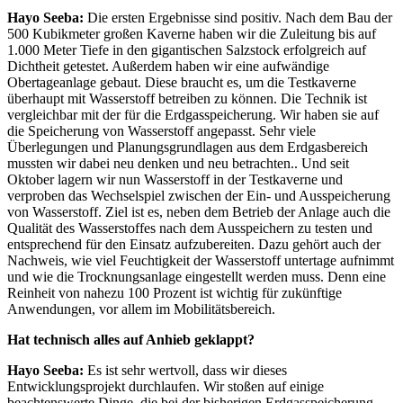
Hayo Seeba:
Die ersten Ergebnisse sind positiv. Nach dem Bau der
500 Kubikmeter großen Kaverne haben wir die Zuleitung bis auf
1.000 Meter Tiefe in den gigantischen Salzstock erfolgreich auf
Dichtheit getestet. Außerdem haben wir eine aufwändige
Obertageanlage gebaut. Diese braucht es, um die Testkaverne
überhaupt mit Wasserstoff betreiben zu können. Die Technik ist
vergleichbar mit der für die Erdgasspeicherung. Wir haben sie auf
die Speicherung von Wasserstoff angepasst. Sehr viele
Überlegungen und Planungsgrundlagen aus dem Erdgasbereich
mussten wir dabei neu denken und neu betrachten.. Und seit
Oktober lagern wir nun Wasserstoff in der Testkaverne und
verproben das Wechselspiel zwischen der Ein- und Ausspeicherung
von Wasserstoff. Ziel ist es, neben dem Betrieb der Anlage auch die
Qualität des Wasserstoffes nach dem Ausspeichern zu testen und
entsprechend für den Einsatz aufzubereiten. Dazu gehört auch der
Nachweis, wie viel Feuchtigkeit der Wasserstoff untertage aufnimmt
und wie die Trocknungsanlage eingestellt werden muss. Denn eine
Reinheit von nahezu 100 Prozent ist wichtig für zukünftige
Anwendungen, vor allem im Mobilitätsbereich.
Hat technisch alles auf Anhieb geklappt?
Hayo Seeba:
Es ist sehr wertvoll, dass wir dieses
Entwicklungsprojekt durchlaufen. Wir stoßen auf einige
beachtenswerte Dinge, die bei der bisherigen Erdgasspeicherung