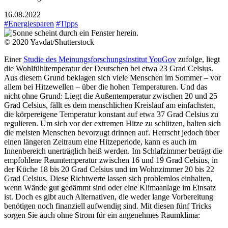
16.08.2022
#Energiesparen
#Tipps
© 2020 Yavdat/Shutterstock
Einer
Studie des Meinungsforschungsinstitut YouGov
zufolge, liegt
die Wohlfühltemperatur der Deutschen bei etwa 23 Grad Celsius.
Aus diesem Grund beklagen sich viele Menschen im Sommer – vor
allem bei Hitzewellen – über die hohen Temperaturen. Und das
nicht ohne Grund: Liegt die Außentemperatur zwischen 20 und 25
Grad Celsius, fällt es dem menschlichen Kreislauf am einfachsten,
die körpereigene Temperatur konstant auf etwa 37 Grad Celsius zu
regulieren. Um sich vor der extremen Hitze zu schützen, halten sich
die meisten Menschen bevorzugt drinnen auf. Herrscht jedoch über
einen längeren Zeitraum eine Hitzeperiode, kann es auch im
Innenbereich unerträglich heiß werden. Im Schlafzimmer beträgt die
empfohlene Raumtemperatur zwischen 16 und 19 Grad Celsius, in
der Küche 18 bis 20 Grad Celsius und im Wohnzimmer 20 bis 22
Grad Celsius. Diese Richtwerte lassen sich problemlos einhalten,
wenn Wände gut gedämmt sind oder eine Klimaanlage im Einsatz
ist. Doch es gibt auch Alternativen, die weder lange Vorbereitung
benötigen noch finanziell aufwendig sind. Mit diesen fünf Tricks
sorgen Sie auch ohne Strom für ein angenehmes Raumklima: