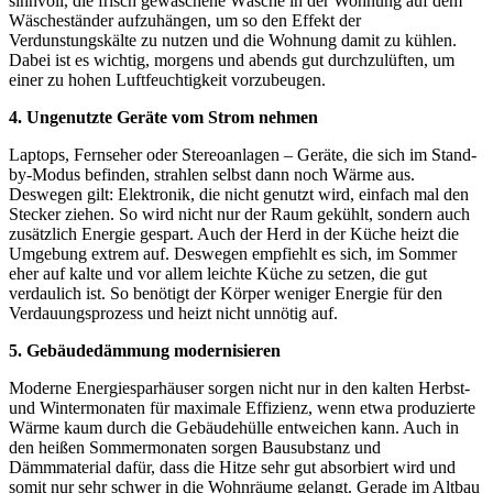
sinnvoll, die frisch gewaschene Wäsche in der Wohnung auf dem
Wäscheständer aufzuhängen, um so den Effekt der
Verdunstungskälte zu nutzen und die Wohnung damit zu kühlen.
Dabei ist es wichtig, morgens und abends gut durchzulüften, um
einer zu hohen Luftfeuchtigkeit vorzubeugen.
4. Ungenutzte Geräte vom Strom nehmen
Laptops, Fernseher oder Stereoanlagen – Geräte, die sich im Stand-
by-Modus befinden, strahlen selbst dann noch Wärme aus.
Deswegen gilt: Elektronik, die nicht genutzt wird, einfach mal den
Stecker ziehen. So wird nicht nur der Raum gekühlt, sondern auch
zusätzlich Energie gespart. Auch der Herd in der Küche heizt die
Umgebung extrem auf. Deswegen empfiehlt es sich, im Sommer
eher auf kalte und vor allem leichte Küche zu setzen, die gut
verdaulich ist. So benötigt der Körper weniger Energie für den
Verdauungsprozess und heizt nicht unnötig auf.
5. Gebäudedämmung modernisieren
Moderne Energiesparhäuser sorgen nicht nur in den kalten Herbst-
und Wintermonaten für maximale Effizienz, wenn etwa produzierte
Wärme kaum durch die Gebäudehülle entweichen kann. Auch in
den heißen Sommermonaten sorgen Bausubstanz und
Dämmmaterial dafür, dass die Hitze sehr gut absorbiert wird und
somit nur sehr schwer in die Wohnräume gelangt. Gerade im Altbau