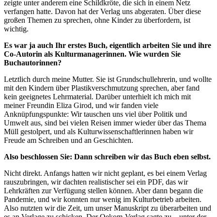
zeigte unter anderem eine Schildkröte, die sich in einem Netz
verfangen hatte. Davon hat der Verlag uns abgeraten. Über diese
großen Themen zu sprechen, ohne Kinder zu überfordern, ist
wichtig.
Es war ja auch Ihr erstes Buch, eigentlich arbeiten Sie und ihre
Co-Autorin als Kulturmanagerinnen. Wie wurden Sie
Buchautorinnen?
Letztlich durch meine Mutter. Sie ist Grundschullehrerin, und wollte
mit den Kindern über Plastikverschmutzung sprechen, aber fand
kein geeignetes Lehrmaterial. Darüber unterhielt ich mich mit
meiner Freundin Eliza Girod, und wir fanden viele
Anknüpfungspunkte: Wir tauschen uns viel über Politik und
Umwelt aus, sind bei vielen Reisen immer wieder über das Thema
Müll gestolpert, und als Kulturwissenschaftlerinnen haben wir
Freude am Schreiben und an Geschichten.
Also beschlossen Sie: Dann schreiben wir das Buch eben selbst.
Nicht direkt. Anfangs hatten wir nicht geplant, es bei einem Verlag
rauszubringen, wir dachten realistischer sei ein PDF, das wir
Lehrkräften zur Verfügung stellen können. Aber dann begann die
Pandemie, und wir konnten nur wenig im Kulturbetrieb arbeiten.
Also nutzten wir die Zeit, um unser Manuskript zu überarbeiten und
es an Verlage zu schicken. Der Oekom-Verlag sagte zu – unter der