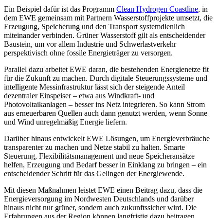
Ein Beispiel dafür ist das Programm
Clean Hydrogen Coastline
, in
dem EWE gemeinsam mit Partnern Wasserstoffprojekte umsetzt, die
Erzeugung, Speicherung und den Transport systemdienlich
miteinander verbinden. Grüner Wasserstoff gilt als entscheidender
Baustein, um vor allem Industrie und Schwerlastverkehr
perspektivisch ohne fossile Energieträger zu versorgen.
Parallel dazu arbeitet EWE daran, die bestehenden Energienetze fit
für die Zukunft zu machen. Durch digitale Steuerungssysteme und
intelligente Messinfrastruktur lässt sich der steigende Anteil
dezentraler Einspeiser – etwa aus Windkraft- und
Photovoltaikanlagen – besser ins Netz integrieren. So kann Strom
aus erneuerbaren Quellen auch dann genutzt werden, wenn Sonne
und Wind unregelmäßig Energie liefern.
Darüber hinaus entwickelt EWE Lösungen, um Energieverbräuche
transparenter zu machen und Netze stabil zu halten. Smarte
Steuerung, Flexibilitätsmanagement und neue Speicheransätze
helfen, Erzeugung und Bedarf besser in Einklang zu bringen – ein
entscheidender Schritt für das Gelingen der Energiewende.
Mit diesen Maßnahmen leistet EWE einen Beitrag dazu, dass die
Energieversorgung im Nordwesten Deutschlands und darüber
hinaus nicht nur grüner, sondern auch zukunftssicher wird. Die
Erfahrungen aus der Region können langfristig dazu beitragen,