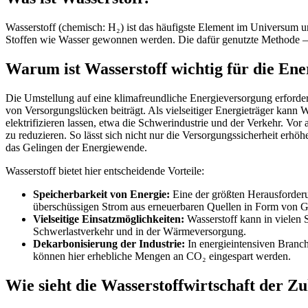
Wasserstoff (chemisch: H₂) ist das häufigste Element im Universum un
Stoffen wie Wasser gewonnen werden. Die dafür genutzte Methode – die
Warum ist Wasserstoff wichtig für die En
Die Umstellung auf eine klimafreundliche Energieversorgung erforder
von Versorgungslücken beiträgt. Als vielseitiger Energieträger kann 
elektrifizieren lassen, etwa die Schwerindustrie und der Verkehr. V
zu reduzieren. So lässt sich nicht nur die Versorgungssicherheit er
das Gelingen der Energiewende.
Wasserstoff bietet hier entscheidende Vorteile:
Speicherbarkeit von Energie:
Eine der größten Herausforderu
überschüssigen Strom aus erneuerbaren Quellen in Form von Ga
Vielseitige Einsatzmöglichkeiten:
Wasserstoff kann in vielen S
Schwerlastverkehr und in der Wärmeversorgung.
Dekarbonisierung der Industrie:
In energieintensiven Branch
können hier erhebliche Mengen an CO₂ eingespart werden.
Wie sieht die Wasserstoffwirtschaft der Z