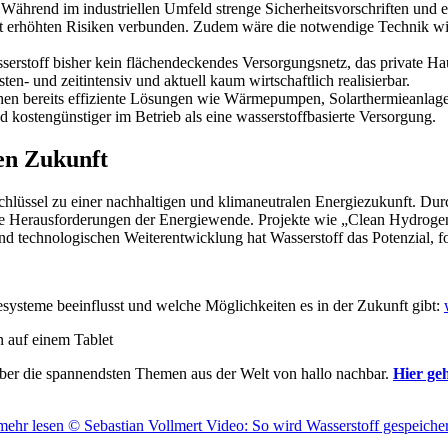
. Während im industriellen Umfeld strenge Sicherheitsvorschriften u
it erhöhten Risiken verbunden. Zudem wäre die notwendige Technik wie
sserstoff bisher kein flächendeckendes Versorgungsnetz, das private H
en- und zeitintensiv und aktuell kaum wirtschaftlich realisierbar.
ehen bereits effiziente Lösungen wie Wärmepumpen, Solarthermieanlage
d kostengünstiger im Betrieb als eine wasserstoffbasierte Versorgung.
len Zukunft
 Schlüssel zu einer nachhaltigen und klimaneutralen Energiezukunft. Dur
iele Herausforderungen der Energiewende. Projekte wie „Clean Hydrogen
und technologischen Weiterentwicklung hat Wasserstoff das Potenzial, fo
esysteme beeinflusst und welche Möglichkeiten es in der Zukunft gibt:
ber die spannendsten Themen aus der Welt von hallo nachbar.
Hier ge
mehr lesen
© Sebastian Vollmert
Video: So wird Wasserstoff gespeicher