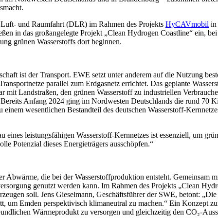
usmacht.
Luft- und Raumfahrt (DLR) im Rahmen des Projekts
HyCAVmobil
in
ießen in das großangelegte Projekt „Clean Hydrogen Coastline“ ein, be
rung grünen Wasserstoffs dort beginnen.
schaft ist der Transport. EWE setzt unter anderem auf die Nutzung best
nsportnetze parallel zum Erdgasnetz errichtet. Das geplante Wassersto
chbar mit Landstraßen, den grünen Wasserstoff zu industriellen Ver
n. Bereits Anfang 2024 ging im Nordwesten Deutschlands die rund 70 Ki
zu einem wesentlichen Bestandteil des deutschen Wasserstoff-Kernnetz
eines leistungsfähigen Wasserstoff-Kernnetzes ist essenziell, um grüne
olle Potenzial dieses Energieträgers ausschöpfen.“
g der Abwärme, die bei der Wasserstoffproduktion entsteht. Gemeinsa
versorgung genutzt werden kann. Im Rahmen des Projekts „Clean Hydr
 erzeugen soll. Jens Gieselmann, Geschäftsführer der SWE, betont: „Di
itt, um Emden perspektivisch klimaneutral zu machen.“ Ein Konzept z
freundlichen Wärmeprodukt zu versorgen und gleichzeitig den CO₂-Auss