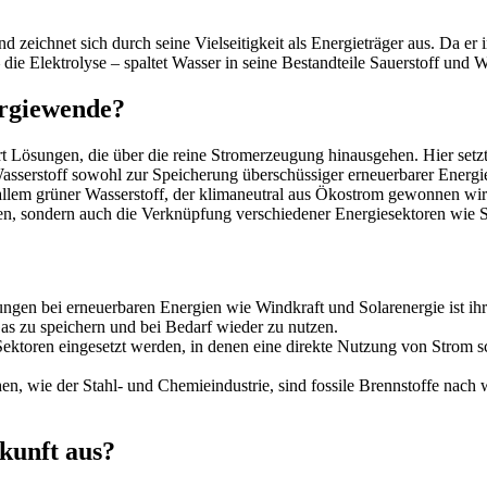
d zeichnet sich durch seine Vielseitigkeit als Energieträger aus. Da e
 Elektrolyse – spaltet Wasser in seine Bestandteile Sauerstoff und Wa
ergiewende?
t Lösungen, die über die reine Stromerzeugung hinausgehen. Hier setzt
Wasserstoff sowohl zur Speicherung überschüssiger erneuerbarer Energie
or allem grüner Wasserstoff, der klimaneutral aus Ökostrom gewonnen w
höhen, sondern auch die Verknüpfung verschiedener Energiesektoren wie
ngen bei erneuerbaren Energien wie Windkraft und Solarenergie ist ihr
s zu speichern und bei Bedarf wieder zu nutzen.
ektoren eingesetzt werden, in denen eine direkte Nutzung von Strom schw
en, wie der Stahl- und Chemieindustrie, sind fossile Brennstoffe nach
ukunft aus?