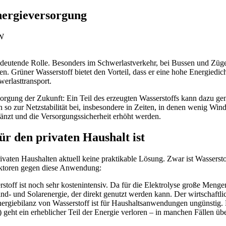
nergieversorgung
bedeutende Rolle. Besonders im Schwerlastverkehr, bei Bussen und Züge
. Grüner Wasserstoff bietet den Vorteil, dass er eine hohe Energiedic
erlasttransport.
rsorgung der Zukunft: Ein Teil des erzeugten Wasserstoffs kann dazu g
so zur Netzstabilität bei, insbesondere in Zeiten, in denen wenig Win
gänzt und die Versorgungssicherheit erhöht werden.
r den privaten Haushalt ist
privaten Haushalten aktuell keine praktikable Lösung. Zwar ist Wassersto
Faktoren gegen diese Anwendung:
toff ist noch sehr kostenintensiv. Da für die Elektrolyse große Meng
nd- und Solarenergie, der direkt genutzt werden kann. Der wirtschaftlic
ergiebilanz von Wasserstoff ist für Haushaltsanwendungen ungünstig
 geht ein erheblicher Teil der Energie verloren – in manchen Fällen ü