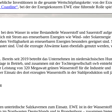
rhebliche Investitionen in die gesamte Wertschöpfungskette: von der E
 Coastline“
, bei der der Energiekonzern EWE eine führende Rolle spiel
 bei dem Wasser in seine Bestandteile Wasserstoff und Sauerstoff aufg
lich mit Strom aus erneuerbaren Energien wie Wind- oder Solarenergie h
ohen Verfügbarkeit an erneuerbaren Energien besonders geeignet sind.
lastet sind. Und die erzeugte Abwärme kann ebenfalls genutzt werden,
Bereits seit 2019 betreibt das Unternehmen im niedersächsischen Hunto
nlage in Betrieb, und zusammen mit der Tochtergesellschaft swb entste
r Leistung von 320 Megawatt grünen Wasserstoff für die Industrie und d
 Einsatz des dort erzeugten Wasserstoffs in der Stahlproduktion soll
men unterirdische Salzkavernen zum Einsatz. EWE ist in der Wasserstof
m Nordwesten Deutschlands und in Brandenburg – zusammen bieten si