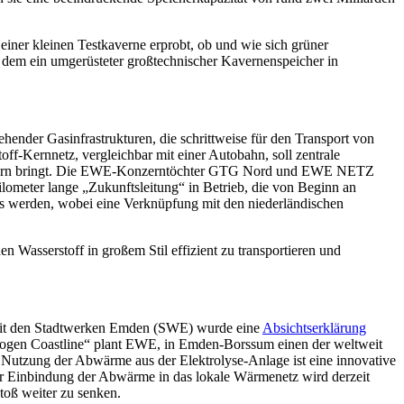
 einer kleinen Testkaverne erprobt, ob und wie sich grüner
i dem ein umgerüsteter großtechnischer Kavernenspeicher in
ehender Gasinfrastrukturen, die schrittweise für den Transport von
ff-Kernnetz, vergleichbar mit einer Autobahn, soll zentrale
brauchern bringt. Die EWE-Konzerntöchter GTG Nord und EWE NETZ
lometer lange „Zukunftsleitung“ in Betrieb, die von Beginn an
es werden, wobei eine Verknüpfung mit den niederländischen
n Wasserstoff in großem Stil effizient zu transportieren und
m mit den Stadtwerken Emden (SWE) wurde eine
Absichtserklärung
ogen Coastline“ plant EWE, in Emden-Borssum einen der weltweit
e Nutzung der Abwärme aus der Elektrolyse-Anlage ist eine innovative
ur Einbindung der Abwärme in das lokale Wärmenetz wird derzeit
toß weiter zu senken.