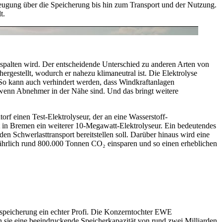
rzeugung über die Speicherung bis hin zum Transport und der Nutzung.
t.
espalten wird. Der entscheidende Unterschied zu anderen Arten von
ergestellt, wodurch er nahezu klimaneutral ist. Die Elektrolyse
 So kann auch verhindert werden, dass Windkraftanlagen
 wenn Abnehmer in der Nähe sind. Und das bringt weitere
rf einen Test-Elektrolyseur, der an eine Wasserstoff-
ht in Bremen ein weiterer 10-Megawatt-Elektrolyseur. Ein bedeutendes
en Schwerlasttransport bereitstellen soll. Darüber hinaus wird eine
 jährlich rund 800.000 Tonnen CO₂ einsparen und so einen erheblichen
fspeicherung ein echter Profi. Die Konzerntochter EWE
e eine beeindruckende Speicherkapazität von rund zwei Milliarden