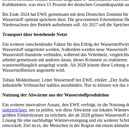
Kubikmetern, was etwa 15 Prozent der deutschen Gesamtkapazität a
Bis Ende 2024 hat EWE gemeinsam mit dem Deutschen Zentrum für 
Wasserstoff optimal speichern lässt. Die gewonnenen Erkenntnisse fl
Niedersachsen den Betrieb aufnehmen soll. Ab 2027 soll die Speiche
Transport über bestehende Netze
Ein weiterer entscheidender Faktor für den Erfolg der Wasserstoffwirt
Wasserstoff umgerüstet werden. Außerdem werden neue Wasserstoff-Tra
Wasserstoff-Standorte verbinden, während das Verteilnetz, verglei
arbeitet gemeinsam mit anderen daran, dieses Kernnetz zu realisiere
wasserstofftauglich ausgelegt wurde. Ab 2028 könnte diese Leitung 
Wasserstoffnetzen angestrebt wird.
Tobias Moldenhauer, Leiter Wasserstoff bei EWE, erklärt: „Der Aufbau 
industrielle Verbraucher nahtlos anzubinden. Nur so können wir das v
Nutzung der Abwärme aus der Wasserstoffproduktion
Ein weiterer innovativer Ansatz, den EWE verfolgt, ist die Nutzun
unterzeichnet
, um zu prüfen, wie diese Abwärme zur lokalen Wärme
größten Elektrolyseure zu errichten, der ab 2028 grünen Wasserstoff
Lösung für eine nachhaltige Wärmeversorgung und ein weiterer Schr
entwickelt. Ziel ist es, die Menschen in der Region mit einem klima