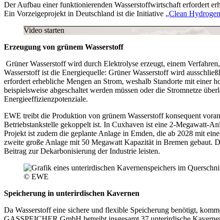
Der Aufbau einer funktionierenden Wasserstoffwirtschaft erfordert e
Ein Vorzeigeprojekt in Deutschland ist die Initiative
„Clean Hydrogen
Video starten
Erzeugung von grünem Wasserstoff
Grüner Wasserstoff wird durch Elektrolyse erzeugt, einem Verfahren,
Wasserstoff ist die Energiequelle: Grüner Wasserstoff wird ausschließ
erfordert erhebliche Mengen an Strom, weshalb Standorte mit einer h
beispielsweise abgeschaltet werden müssen oder die Stromnetze über
Energieeffizienzpotenziale.
EWE treibt die Produktion von grünem Wasserstoff konsequent voran. 
Betriebstankstelle gekoppelt ist. In Cuxhaven ist eine 2-Megawatt-A
Projekt ist zudem die geplante Anlage in Emden, die ab 2028 mit eine
zweite große Anlage mit 50 Megawatt Kapazität in Bremen gebaut. Der
Beitrag zur Dekarbonisierung der Industrie leisten.
© EWE
Speicherung in unterirdischen Kavernen
Da Wasserstoff eine sichere und flexible Speicherung benötigt, kom
GASSPEICHER GmbH betreibt insgesamt 37 unterirdische Kavernen i