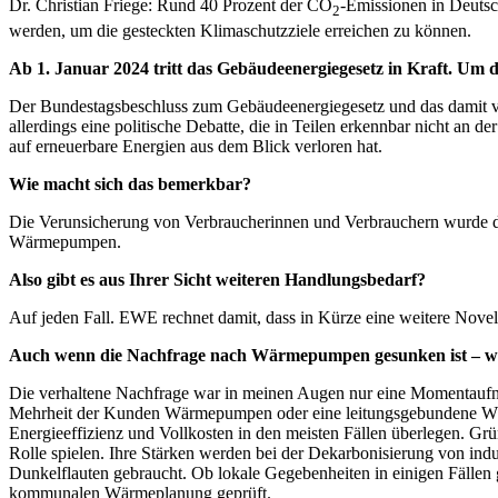
Dr. Christian Friege: Rund 40 Prozent der CO
-Emissionen in Deutsc
2
werden, um die gesteckten Klimaschutzziele erreichen zu können.
Ab 1. Januar 2024 tritt das Gebäudeenergiegesetz in Kraft. Um
Der Bundestagsbeschluss zum Gebäudeenergiegesetz und das damit ve
allerdings eine politische Debatte, die in Teilen erkennbar nicht an
auf erneuerbare Energien aus dem Blick verloren hat.
Wie macht sich das bemerkbar?
Die Verunsicherung von Verbraucherinnen und Verbrauchern wurde da
Wärmepumpen.
Also gibt es aus Ihrer Sicht weiteren Handlungsbedarf?
Auf jeden Fall. EWE rechnet damit, dass in Kürze eine weitere Nov
Auch wenn die Nachfrage nach Wärmepumpen gesunken ist – war
Die verhaltene Nachfrage war in meinen Augen nur eine Momentaufnah
Mehrheit der Kunden Wärmepumpen oder eine leitungsgebundene Wärm
Energieeffizienz und Vollkosten in den meisten Fällen überlegen. 
Rolle spielen. Ihre Stärken werden bei der Dekarbonisierung von indu
Dunkelflauten gebraucht. Ob lokale Gegebenheiten in einigen Fälle
kommunalen Wärmeplanung geprüft.