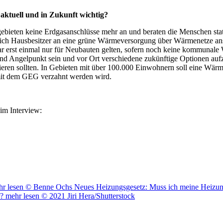
ktuell und in Zukunft wichtig?
ugebieten keine Erdgasanschlüsse mehr an und beraten die Menschen s
 sich Hausbesitzer an eine grüne Wärmeversorgung über Wärmenetze a
erst einmal nur für Neubauten gelten, sofern noch keine kommunale W
d Angelpunkt sein und vor Ort verschiedene zukünftige Optionen au
tieren sollten. In Gebieten mit über 100.000 Einwohnern soll eine Wä
 mit dem GEG verzahnt werden wird.
im Interview:
r lesen
© Benne Ochs
Neues Heizungsgesetz: Muss ich meine Heizun
r?
mehr lesen
© 2021 Jiri Hera/Shutterstock