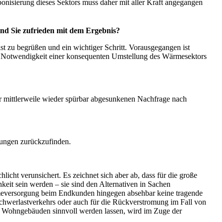
onisierung dieses Sektors muss daher mit aller Kraft angegangen
ind Sie zufrieden mit dem Ergebnis?
 zu begrüßen und ein wichtiger Schritt. Vorausgegangen ist
 die Notwendigkeit einer konsequenten Umstellung des Wärmesektors
r mittlerweile wieder spürbar abgesunkenen Nachfrage nach
lungen zurückzufinden.
ht verunsichert. Es zeichnet sich aber ab, dass für die große
t sein werden – sie sind den Alternativen in Sachen
rmeversorgung beim Endkunden hingegen absehbar keine tragende
s Schwerlastverkehrs oder auch für die Rückverstromung im Fall von
n Wohngebäuden sinnvoll werden lassen, wird im Zuge der