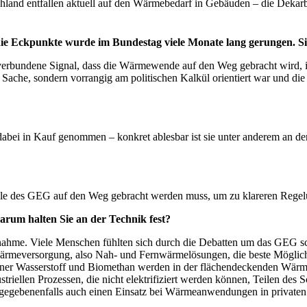
hland entfallen aktuell auf den Wärmebedarf in Gebäuden – die Dekarb
 die Eckpunkte wurde im Bundestag viele Monate lang gerungen. S
rbundene Signal, dass die Wärmewende auf den Weg gebracht wird, ist
 der Sache, sondern vorrangig am politischen Kalkül orientiert war und
bei in Kauf genommen – konkret ablesbar ist sie unter anderem an de
elle des GEG auf den Weg gebracht werden muss, um zu klareren Rege
um halten Sie an der Technik fest?
me. Viele Menschen fühlten sich durch die Debatten um das GEG schlic
eversorgung, also Nah- und Fernwärmelösungen, die beste Möglichkei
Grüner Wasserstoff und Biomethan werden in der flächendeckenden Wä
striellen Prozessen, die nicht elektrifiziert werden können, Teilen de
n gegebenenfalls auch einen Einsatz bei Wärmeanwendungen in private