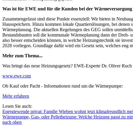
Was ist für EWE und für die Kunden bei der Wärmeversorgung a
Zusammengefasst sind diese Punkte essenziell: Wir bieten in Neuba
Hausspeichern. Hinzu kommen lokale Quartierslösungen, bei denen
Wärmeplanung. Die aktuellen Regelungen des GEG sollen unmittelbar 
Bestandsbauten soll die kommunale Wärmeplanung dann der Dreh- un
also besser entscheiden können, in welche Heizungstechnik sie inves
2028 vorliegen. Grundlage dafür wird ein Gesetz sein, welches eng
Mehr zum Thema...
Was bringt das neue Heizungsgesetz? EWE-Experte Dr. Oliver Ruch 
www.ewe.com
Ob Kauf oder Pacht - Informationen rund um die Wärmepumpe:
Mehr erfahren
Lesen Sie auch:
Energiewende privat: Familie Wieben wohnt jetzt klimafreundlich
meh
Wärmepumpe, Gas- oder Pelletheizung: Welche Heizung passt zu mi
nach oben