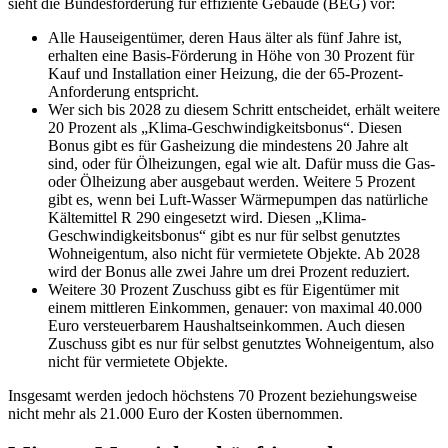
sieht die Bundesförderung für effiziente Gebäude (BEG) vor:
Alle Hauseigentümer, deren Haus älter als fünf Jahre ist,
erhalten eine Basis-Förderung in Höhe von 30 Prozent für
Kauf und Installation einer Heizung, die der 65-Prozent-
Anforderung entspricht.
Wer sich bis 2028 zu diesem Schritt entscheidet, erhält weitere
20 Prozent als „Klima-Geschwindigkeitsbonus“. Diesen
Bonus gibt es für Gasheizung die mindestens 20 Jahre alt
sind, oder für Ölheizungen, egal wie alt. Dafür muss die Gas-
oder Ölheizung aber ausgebaut werden. Weitere 5 Prozent
gibt es, wenn bei Luft-Wasser Wärmepumpen das natürliche
Kältemittel R 290 eingesetzt wird. Diesen „Klima-
Geschwindigkeitsbonus“ gibt es nur für selbst genutztes
Wohneigentum, also nicht für vermietete Objekte. Ab 2028
wird der Bonus alle zwei Jahre um drei Prozent reduziert.
Weitere 30 Prozent Zuschuss gibt es für Eigentümer mit
einem mittleren Einkommen, genauer: von maximal 40.000
Euro versteuerbarem Haushaltseinkommen. Auch diesen
Zuschuss gibt es nur für selbst genutztes Wohneigentum, also
nicht für vermietete Objekte.
Insgesamt werden jedoch höchstens 70 Prozent beziehungsweise
nicht mehr als 21.000 Euro der Kosten übernommen.