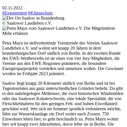
02.11.2022
#Engagement
#Klimaschutz
© Saalower Landleben e.V.
Die Mitgründerin
Mehr erfahren
Petra Mayn ist stellvertretende Vorsitzende des Vereins Saalower
Landleben e.V. und wohnt seit knapp 20 Jahren in dem
brandenburgischen Dorf südlich von Berlin. In der zweiten Runde
des EWE-Wettbewerbs ist sie eines von vier Jury-Mitgliedern, die
Vereine aus den EWE-Regionen prämieren, die besondere
Energiesparprojekte vorstellen und umsetzen wollen. Die Gewinner
werden im Frühjahr 2023 prämiert.
Saalow liegt knapp 20 Kilometer südlich von Berlin und ist bei
Tagestouristen aus ganz unterschiedlichen Gründen beliebt. Da gibt
es den nahelegelegen Mellensee, die zwei historischen Windmühlen
oder das Saalower Kräuterschwein, eine lokale Spezialität, die von
Fleischliebhabern für den geringen Fett- und hohen Eiweißanteil
geschätzt wird. Wer sich im Sommer sportlich verlustieren möchte,
fährt zur Wasserskianlage ein Dorf weiter nach Zossen. 750
Einwohner leben hier, es geht beschaulich zu. Petra Mayn wohnt
hier seit knapp zwei Jahrzehnten, davor lebte sie in Berlin. Die