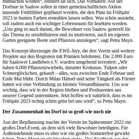
mitmachen wollten“, erinnert sie sich. Das Vorhaben: Auf der
Dorfaue in Saalow sollen in einer gemeinschaftlichen Aktion
tausende Frühblüher gepflanzt werden, die den Platz im Frühjahr
2023 in bunten Farben erstrahlen lassen sollen. Was schön aussieht,
soll zudem auch ein wichtiger Lebensraum für Insekten werden.
„Uns ging es auch darum, die Bewohner von Saalow generell für
das Thema zu sensibilisieren und zu motivieren, auch im eigenen
Garten geeignete Beete und Pflanzen anzulegen“, sagt Petra Mayn.
Das Konzept überzeugte die EWE-Jury, die den Verein und weitere
Projekte aus den Regionen mit Prämien belohnten. Die 2.000 Euro
für Saalower Landleben e.V. wurden umgehend investiert: „Wir
haben 6.000 Pflanzenzwiebeln, darunter Krokusse, Tulpen oder
Schneeglöckchen, gekauft – alles, was zwischen Ende Februar und
Ende Mai blüht. Durch Milan Hänsel und seine Tätigkeit als Förster
hatten wir eine Verbindung zu kleinen Versandhäusern. Uns war
wichtig, dass wir in der Region bleiben und Produzenten aus
unserer Gegend unterstützen. Jetzt hoffen wir natürlich, dass es im
Frühjahr 2023 richtig schön grün bei uns wird“, so Petra Mayn.
Der Zusammenhalt im Dorf ist so groß wie noch nie
Aus der Bepflanzung machte der Verein im Spätsommer 2022 ein
großes Dorf-Event, an dem sich viele Bewohner beteiligten. Für
Außenstehende muss es eher wie ein großes Sommerfest gewirkt
haben. Petra Mayn ist ein bisschen stolz: „Das Feedback aus der