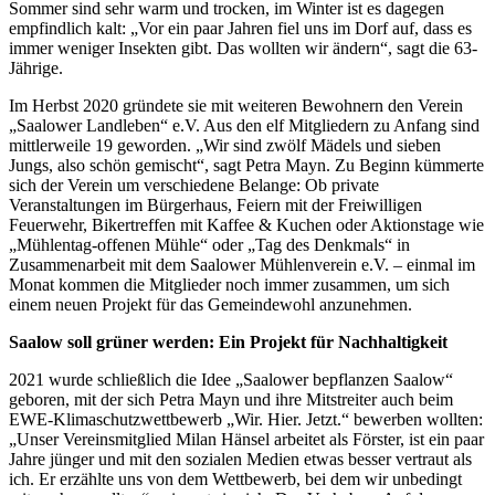
Sommer sind sehr warm und trocken, im Winter ist es dagegen
empfindlich kalt: „Vor ein paar Jahren fiel uns im Dorf auf, dass es
immer weniger Insekten gibt. Das wollten wir ändern“, sagt die 63-
Jährige.
Im Herbst 2020 gründete sie mit weiteren Bewohnern den Verein
„Saalower Landleben“ e.V. Aus den elf Mitgliedern zu Anfang sind
mittlerweile 19 geworden. „Wir sind zwölf Mädels und sieben
Jungs, also schön gemischt“, sagt Petra Mayn. Zu Beginn kümmerte
sich der Verein um verschiedene Belange: Ob private
Veranstaltungen im Bürgerhaus, Feiern mit der Freiwilligen
Feuerwehr, Bikertreffen mit Kaffee & Kuchen oder Aktionstage wie
„Mühlentag-offenen Mühle“ oder „Tag des Denkmals“ in
Zusammenarbeit mit dem Saalower Mühlenverein e.V. – einmal im
Monat kommen die Mitglieder noch immer zusammen, um sich
einem neuen Projekt für das Gemeindewohl anzunehmen.
Saalow soll grüner werden: Ein Projekt für Nachhaltigkeit
2021 wurde schließlich die Idee „Saalower bepflanzen Saalow“
geboren, mit der sich Petra Mayn und ihre Mitstreiter auch beim
EWE-Klimaschutzwettbewerb „Wir. Hier. Jetzt.“ bewerben wollten:
„Unser Vereinsmitglied Milan Hänsel arbeitet als Förster, ist ein paar
Jahre jünger und mit den sozialen Medien etwas besser vertraut als
ich. Er erzählte uns von dem Wettbewerb, bei dem wir unbedingt