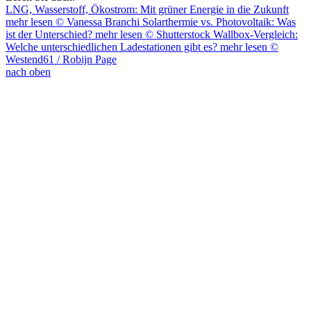
LNG, Wasserstoff, Ökostrom: Mit grüner Energie in die Zukunft
mehr lesen
© Vanessa Branchi
Solarthermie vs. Photovoltaik: Was
ist der Unterschied?
mehr lesen
© Shutterstock
Wallbox-Vergleich:
Welche unterschiedlichen Ladestationen gibt es?
mehr lesen
©
Westend61 / Robijn Page
nach oben