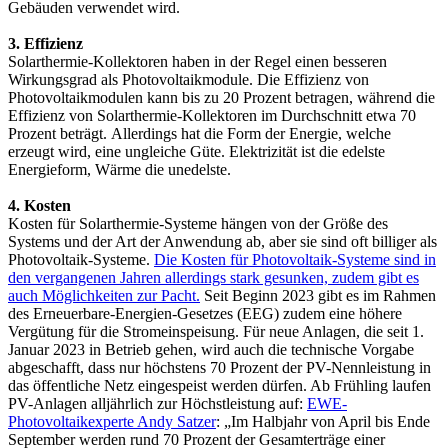
Gebäuden verwendet wird.
3. Effizienz
Solarthermie-Kollektoren haben in der Regel einen besseren
Wirkungsgrad als Photovoltaikmodule. Die Effizienz von
Photovoltaikmodulen kann bis zu 20 Prozent betragen, während die
Effizienz von Solarthermie-Kollektoren im Durchschnitt etwa 70
Prozent beträgt. Allerdings hat die Form der Energie, welche
erzeugt wird, eine ungleiche Güte. Elektrizität ist die edelste
Energieform, Wärme die unedelste.
4. Kosten
Kosten für Solarthermie-Systeme hängen von der Größe des
Systems und der Art der Anwendung ab, aber sie sind oft billiger als
Photovoltaik-Systeme.
Die Kosten für Photovoltaik-Systeme sind in
den vergangenen Jahren allerdings stark gesunken, zudem gibt es
auch Möglichkeiten zur Pacht.
Seit Beginn 2023 gibt es im Rahmen
des Erneuerbare-Energien-Gesetzes (EEG) zudem eine höhere
Vergütung für die Stromeinspeisung. Für neue Anlagen, die seit 1.
Januar 2023 in Betrieb gehen, wird auch die technische Vorgabe
abgeschafft, dass nur höchstens 70 Prozent der PV-Nennleistung in
das öffentliche Netz eingespeist werden dürfen. Ab Frühling laufen
PV-Anlagen alljährlich zur Höchstleistung auf:
EWE-
Photovoltaikexperte Andy Satzer
: „Im Halbjahr von April bis Ende
September werden rund 70 Prozent der Gesamterträge einer