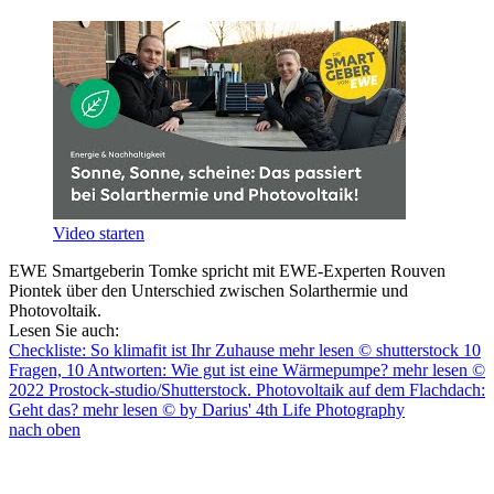
Video starten
EWE Smartgeberin Tomke spricht mit EWE-Experten Rouven
Piontek über den Unterschied zwischen Solarthermie und
Photovoltaik.
Lesen Sie auch:
Checkliste: So klimafit ist Ihr Zuhause
mehr lesen
© shutterstock
10
Fragen, 10 Antworten: Wie gut ist eine Wärmepumpe?
mehr lesen
©
2022 Prostock-studio/Shutterstock.
Photovoltaik auf dem Flachdach:
Geht das?
mehr lesen
© by Darius' 4th Life Photography
nach oben