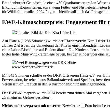
Brandenburger Grundschule einen 450 Quadratmeter großen Wiesenstr
Erkundungstouren gehen, etwa wenn Futter- und Nistgelegenheiten f
für Wildkräuter sollen 2024 folgen – hierfür soll auch das Preisge
EWE-Klimaschutzpreis: Engagement für n
Auf Platz 4 (1.286 Stimmen) wurde der
Förderverein Kita Lütke 
„Unser Ziel ist es, die Umgebung der Kita in einen lebendigen Leben
einer Labor-Blockhütte auf Rädern ähnelt. Die Kinder sollen somit 
Meter hohe Mini-Windkraftanlage bauen, bei der Kinder über eine K
www.Northern-Pictures.de
Mit 843 Stimmen schaffte es der DRK Ortsverein Hinte e.V. aus Hinte
Powerstation, bestehend aus Balkonkraftwerk und Speicher, investie
Verein ist vor Ort auch in den Katastrophenschutz miteingebunden.
Der EWE-Klimapreis wurde 2024 bereits zum dritten Mal vergeben. 
„Gemeinsam Grünes gestalten“.
Nichts mehr verpassen mit unserem Newsletter