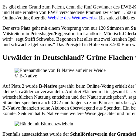
Es gibt einen Grund zum Feiern, denn die fünf Gewinner des EWE-Kli
und Hinte erhalten von EWE verschiedene Prämien zwischen 1.500 und 3
Online-Voting über die
Website des Wettbewerbs
. Bis zuletzt blieb
Der erste Platz geht mit einem Vorsprung von nur 120 Stimmen an
St
Mitstreitern in Petershagen/Eggersdorf im Landkreis Märkisch-Oderlan
wird“, sagt Steffi Schwabe. Begonnen hat alles mit zwei kranken Igeln
und schwache Igel zu uns.“ Das Preisgeld in Höhe von 3.500 Euro wil
Urwälder in Deutschland? Grüne Flachen 
© B-Native
Auf Platz 2 wurde
B-Native
gewählt, beim Online-Voting erhielt der
kleine Urwälder zu verwandeln. Auf drei Flächen mit insgesamt fast 
wirtschaftlichen Nutzung entziehen und der Natur zurückgeben“, sagt
Sträucher speichern auch CO2 und tragen so zum Klimaschutz bei. „W
B-Native finanziert seine Aktionen überwiegend aus Spenden. Ein bes
konnte. Seitdem hat B-Native eine weitere Wiese gepachtet und für ei
Ebenfalls ausgezeichnet wurde der
Schulförderverein der Grundsch