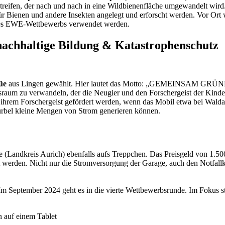
eifen, der nach und nach in eine Wildbienenfläche umgewandelt wird.
ür Bienen und andere Insekten angelegt und erforscht werden. Vor Or
ld des EWE-Wettbewerbs verwendet werden.
achhaltige Bildung & Katastrophenschutz
Lüe
aus Lingen gewählt. Hier lautet das Motto: „GEMEINSAM GRÜNE
sraum zu verwandeln, der die Neugier und den Forschergeist der Kinde
in ihrem Forschergeist gefördert werden, wenn das Mobil etwa bei Wal
urbel kleine Mengen von Strom generieren können.
 (Landkreis Aurich) ebenfalls aufs Treppchen. Das Preisgeld von 1.500
rt werden. Nicht nur die Stromversorgung der Garage, auch den Notfal
Im September 2024 geht es in die vierte Wettbewerbsrunde. Im Foku