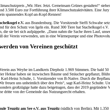
maschutzpreis „Wir. Hier. Jetzt. Gemeinsam Grünes gestalten!“ stehen
.500 Euro zur Fortführung ihrer Klimaschutzaktivitäten. Eine Jury hat
 es ein spannendes Kopf-an-Kopf-Rennen!
achelkugel e.V.
aus Brandenburg. Die Vorsitzende Steffi Schwabe setzt
d für den Schutz von Igeln ein. Rund 300 Tiere hat Stachelkugel e.V. 20
, die sie bei sich aufpäppelte. „Dann nahm die Sache ihren Lauf, unser
l der Verein verwenden, um in eine Wärmepumpe und eine Photovoltaika
werden von Vereinen geschützt
 Verein aus Weyhe im Landkreis Diepholz 1.969 Stimmen. Die bald 50 Mi
vier Hektar haben sie inzwischen Bäume und Sträucher gepflanzt, Blühs
 Karl-Heinz Schulte, 1. Vorsitzender von B-Native. Durch die Bepflan
ir freuen uns unheimlich über den Preis“, sagt Karl-Heinz Schulte. U
onders großzügige hatte dazu beigetragen, dass der 2019 gegründete V
ne dritte von der Gemeinde das Nutzungsrecht erhalten.
ule Teupitz am See e.V. aus Teupitz
(südlich von Berlin). Mit 1.350 