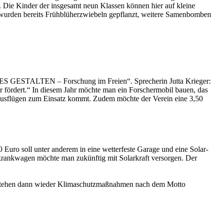
 Die Kinder der insgesamt neun Klassen können hier auf kleine
t wurden bereits Frühblüherzwiebeln gepflanzt, weitere Samenbomben
S GESTALTEN – Forschung im Freien“. Sprecherin Jutta Krieger:
r fördert.“ In diesem Jahr möchte man ein Forschermobil bauen, das
dausflügen zum Einsatz kommt. Zudem möchte der Verein eine 3,50
 Euro soll unter anderem in eine wetterfeste Garage und eine Solar-
lkrankwagen möchte man zukünftig mit Solarkraft versorgen. Der
s stehen dann wieder Klimaschutzmaßnahmen nach dem Motto