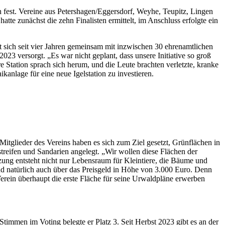
 fest. Vereine aus Petershagen/Eggersdorf, Weyhe, Teupitz, Lingen
te zunächst die zehn Finalisten ermittelt, im Anschluss erfolgte ein
 sich seit vier Jahren gemeinsam mit inzwischen 30 ehrenamtlichen
23 versorgt. „Es war nicht geplant, dass unsere Initiative so groß
e Station sprach sich herum, und die Leute brachten verletzte, kranke
nlage für eine neue Igelstation zu investieren.
tglieder des Vereins haben es sich zum Ziel gesetzt, Grünflächen in
treifen und Sandarien angelegt. „Wir wollen diese Flächen der
zung entsteht nicht nur Lebensraum für Kleintiere, die Bäume und
nd natürlich auch über das Preisgeld in Höhe von 3.000 Euro. Denn
erein überhaupt die erste Fläche für seine Urwaldpläne erwerben
Stimmen im Voting belegte er Platz 3. Seit Herbst 2023 gibt es an der