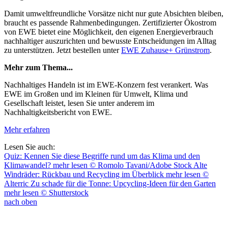
Damit umweltfreundliche Vorsätze nicht nur gute Absichten bleiben,
braucht es passende Rahmenbedingungen. Zertifizierter Ökostrom
von EWE bietet eine Möglichkeit, den eigenen Energieverbrauch
nachhaltiger auszurichten und bewusste Entscheidungen im Alltag
zu unterstützen. Jetzt bestellen unter
EWE Zuhause+ Grünstrom
.
Mehr zum Thema...
Nachhaltiges Handeln ist im EWE-Konzern fest verankert. Was
EWE im Großen und im Kleinen für Umwelt, Klima und
Gesellschaft leistet, lesen Sie unter anderem im
Nachhaltigkeitsbericht von EWE.
Mehr erfahren
Lesen Sie auch:
Quiz: Kennen Sie diese Begriffe rund um das Klima und den
Klimawandel?
mehr lesen
© Romolo Tavani/Adobe Stock
Alte
Windräder: Rückbau und Recycling im Überblick
mehr lesen
©
Alterric
Zu schade für die Tonne: Upcycling-Ideen für den Garten
mehr lesen
© Shutterstock
nach oben