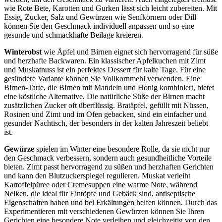
wie Rote Bete, Karotten und Gurken lässt sich leicht zubereiten. Mit
Essig, Zucker, Salz und Gewürzen wie Senfkörnern oder Dill
können Sie den Geschmack individuell anpassen und so eine
gesunde und schmackhafte Beilage kreieren.
Winterobst
wie Äpfel und Birnen eignet sich hervorragend für süße
und herzhafte Backwaren. Ein klassischer Apfelkuchen mit Zimt
und Muskatnuss ist ein perfektes Dessert für kalte Tage. Für eine
gesündere Variante können Sie Vollkornmehl verwenden. Eine
Birnen-Tarte, die Birnen mit Mandeln und Honig kombiniert, bietet
eine köstliche Alternative. Die natürliche Süße der Birnen macht
zusätzlichen Zucker oft überflüssig. Bratäpfel, gefüllt mit Nüssen,
Rosinen und Zimt und im Ofen gebacken, sind ein einfacher und
gesunder Nachtisch, der besonders in der kalten Jahreszeit beliebt
ist.
Gewürze
spielen im Winter eine besondere Rolle, da sie nicht nur
den Geschmack verbessern, sondern auch gesundheitliche Vorteile
bieten. Zimt passt hervorragend zu süßen und herzhaften Gerichten
und kann den Blutzuckerspiegel regulieren. Muskat verleiht
Kartoffelpüree oder Cremesuppen eine warme Note, während
Nelken, die ideal für Eintöpfe und Gebäck sind, antiseptische
Eigenschaften haben und bei Erkältungen helfen können. Durch das
Experimentieren mit verschiedenen Gewürzen können Sie Ihren
Gerichten eine besondere Note verleihen und gleichzeitig von den