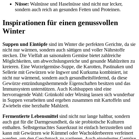
Nüsse:
Walnüsse und Haselnüsse sind nicht nur lecker,
sondern auch reich an gesunden Fetten und Proteinen.
Inspirationen für einen genussvollen
Winter
Suppen und Eintöpfe
sind im Winter die perfekten Gerichte, da sie
nicht nur wärmen, sondern auch sättigen und voller Nährstoffe
stecken. Die Vielfalt an saisonalem Gemüse bietet zahlreiche
Möglichkeiten, um abwechslungsreiche und gesunde Mahlzeiten zu
kreieren. Eine Wurzelgemüse-Suppe, die Karotten, Pastinaken und
Sellerie mit Gewürzen wie Ingwer und Kurkuma kombiniert, ist
nicht nur wärmend, sondern auch gesundheitsfördernd, da diese
Gewürze entzündungshemmende Eigenschaften besitzen und das
Immunsystem unterstützen. Auch Kohlsuppen sind eine
hervorragende Wahl: Grünkohl oder Wirsing lassen sich wunderbar
in Suppen verarbeiten und ergeben zusammen mit Kartoffeln und
Zwiebeln eine herzhafte Mahlzeit.
Fermentierte Lebensmittel
sind nicht nur lange haltbar, sondern
auch gut für die Darmgesundheit, da sie probiotische Kulturen
enthalten. Selbstgemachtes Sauerkraut ist einfach herzustellen und
kann mit Gewürzen wie Kümmel oder Wacholderbeeren verfeinert
werden, um den Geschmack zu variieren. Auch eingelegtes Gemüse