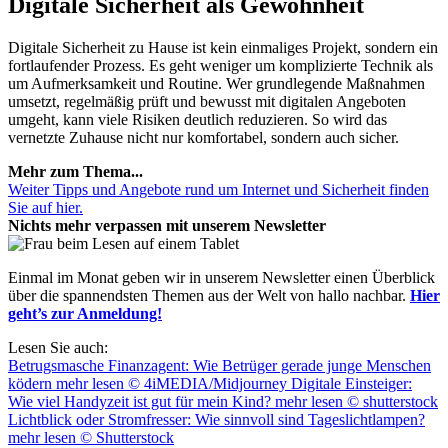
Digitale Sicherheit als Gewohnheit
Digitale Sicherheit zu Hause ist kein einmaliges Projekt, sondern ein
fortlaufender Prozess. Es geht weniger um komplizierte Technik als
um Aufmerksamkeit und Routine. Wer grundlegende Maßnahmen
umsetzt, regelmäßig prüft und bewusst mit digitalen Angeboten
umgeht, kann viele Risiken deutlich reduzieren. So wird das
vernetzte Zuhause nicht nur komfortabel, sondern auch sicher.
Mehr zum Thema...
Weiter Tipps und Angebote rund um Internet und Sicherheit finden
Sie auf hier.
Nichts mehr verpassen mit unserem Newsletter
Einmal im Monat geben wir in unserem Newsletter einen Überblick
über die spannendsten Themen aus der Welt von hallo nachbar.
Hier
geht’s zur Anmeldung!
Lesen Sie auch:
Betrugsmasche Finanzagent: Wie Betrüger gerade junge Menschen
ködern
mehr lesen
© 4iMEDIA/Midjourney
Digitale Einsteiger:
Wie viel Handyzeit ist gut für mein Kind?
mehr lesen
© shutterstock
Lichtblick oder Stromfresser: Wie sinnvoll sind Tageslichtlampen?
mehr lesen
© Shutterstock